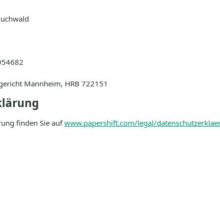
Buchwald
954682
ergericht Mannheim, HRB 722151
klärung
ung finden Sie auf
www.papershift.com/legal/datenschutzerklae